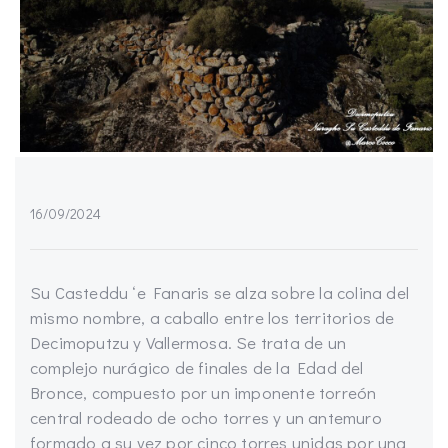
16/09/2024
Su Casteddu ‘e Fanaris se alza sobre la colina del
mismo nombre, a caballo entre los territorios de
Decimoputzu y Vallermosa. Se trata de un
complejo nurágico de finales de la Edad del
Bronce, compuesto por un imponente torreón
central rodeado de ocho torres y un antemuro
formado a su vez por cinco torres unidas por una