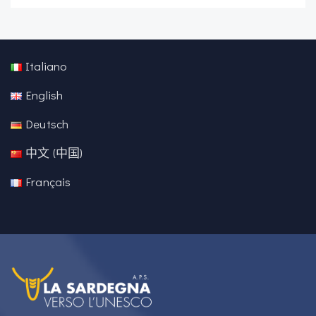
Italiano
English
Deutsch
中文 (中国)
Français