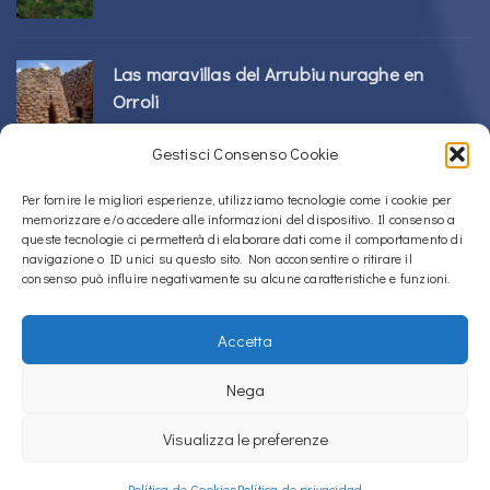
Las maravillas del Arrubiu nuraghe en
Orroli
24/02/2026
Gestisci Consenso Cookie
Complejo Sos Nurattolos Nuragic en Alà
Per fornire le migliori esperienze, utilizziamo tecnologie come i cookie per
memorizzare e/o accedere alle informazioni del dispositivo. Il consenso a
dei Sardi
queste tecnologie ci permetterà di elaborare dati come il comportamento di
23/02/2026
navigazione o ID unici su questo sito. Non acconsentire o ritirare il
consenso può influire negativamente su alcune caratteristiche e funzioni.
Accetta
Copyright © 2020 – 2026
La Sardegna verso l'Unesco
Nega
Política de Cookies (UE)
Política de privacidad
Visualizza le preferenze
La Sardegna verso l'Unesco uses
Accessibility Checker
to monitor our
website's accessibility.
Política de Cookies
Política de privacidad