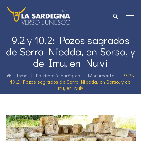
9.2 y 10.2: Pozos sagrados
de Serra Niedda, en Sorso, y
de Irru, en Nulvi
Home
|
Patrimonio nurágico
|
Monumentos
|
9.2 y
10.2: Pozos sagrados de Serra Niedda, en Sorso, y de
Irru, en Nulvi