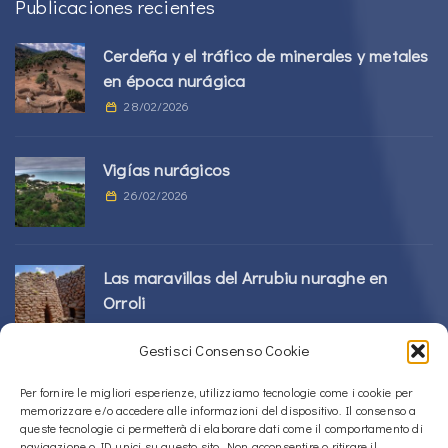
Publicaciones recientes
Cerdeña y el tráfico de minerales y metales
en época nurágica
28/02/2026
Vigías nurágicos
26/02/2026
Las maravillas del Arrubiu nuraghe en
Orroli
24/02/2026
Gestisci Consenso Cookie
Complejo Sos Nurattolos Nuragic en Alà
Per fornire le migliori esperienze, utilizziamo tecnologie come i cookie per
memorizzare e/o accedere alle informazioni del dispositivo. Il consenso a
dei Sardi
queste tecnologie ci permetterà di elaborare dati come il comportamento di
23/02/2026
navigazione o ID unici su questo sito. Non acconsentire o ritirare il