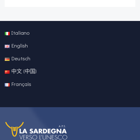
Italiano
English
Deutsch
中文 (中国)
Français