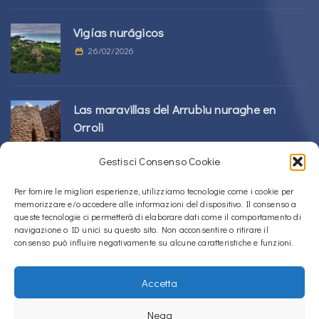
Vigías nurágicos
26/02/2026
Las maravillas del Arrubiu nuraghe en
Orroli
24/02/2026
Gestisci Consenso Cookie
Complejo Sos Nurattolos Nuragic en Alà
Per fornire le migliori esperienze, utilizziamo tecnologie come i cookie per
memorizzare e/o accedere alle informazioni del dispositivo. Il consenso a
dei Sardi
queste tecnologie ci permetterà di elaborare dati come il comportamento di
23/02/2026
navigazione o ID unici su questo sito. Non acconsentire o ritirare il
consenso può influire negativamente su alcune caratteristiche e funzioni.
Accetta
Copyright © 2020 – 2026
La Sardegna verso l'Unesco
Nega