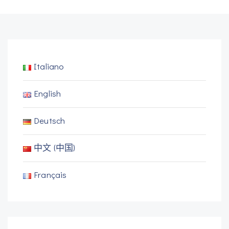
Italiano
English
Deutsch
中文 (中国)
Français