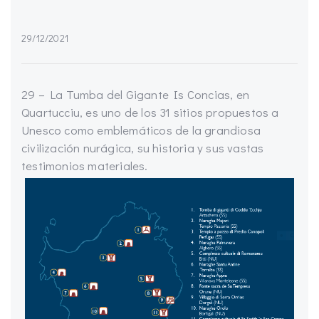
29/12/2021
29 – La Tumba del Gigante Is Concias, en
Quartucciu, es uno de los 31 sitios propuestos a
Unesco como emblemáticos de la grandiosa
civilización nurágica, su historia y sus vastas
testimonios materiales.