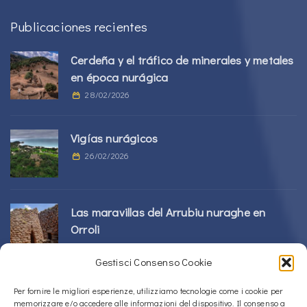
Publicaciones recientes
Cerdeña y el tráfico de minerales y metales
en época nurágica
28/02/2026
Vigías nurágicos
26/02/2026
Las maravillas del Arrubiu nuraghe en
Orroli
24/02/2026
Gestisci Consenso Cookie
Complejo Sos Nurattolos Nuragic en Alà
Per fornire le migliori esperienze, utilizziamo tecnologie come i cookie per
memorizzare e/o accedere alle informazioni del dispositivo. Il consenso a