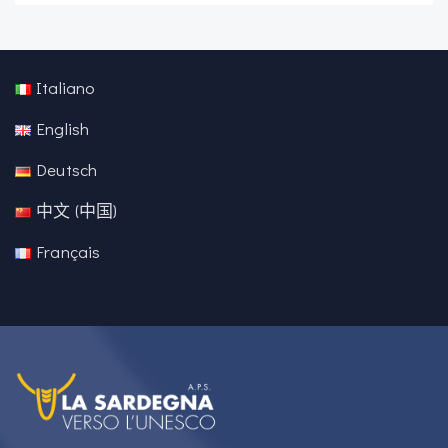
Italiano
English
Deutsch
中文 (中国)
Français