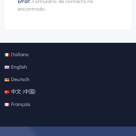
Error:
Formulario de contacto no
encontrado.
Italiano
English
Deutsch
中文 (中国)
Français