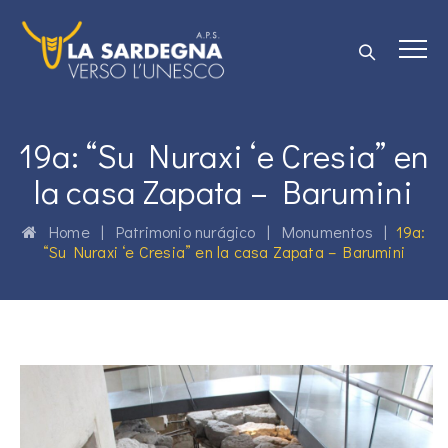
19a: “Su Nuraxi ‘e Cresia” en
la casa Zapata – Barumini
Home
|
Patrimonio nurágico
|
Monumentos
|
19a:
“Su Nuraxi ‘e Cresia” en la casa Zapata – Barumini