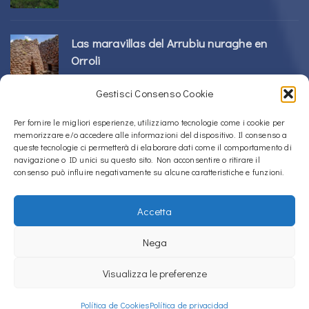
Las maravillas del Arrubiu nuraghe en
Orroli
24/02/2026
Gestisci Consenso Cookie
Complejo Sos Nurattolos Nuragic en Alà
Per fornire le migliori esperienze, utilizziamo tecnologie come i cookie per
memorizzare e/o accedere alle informazioni del dispositivo. Il consenso a
dei Sardi
queste tecnologie ci permetterà di elaborare dati come il comportamento di
23/02/2026
navigazione o ID unici su questo sito. Non acconsentire o ritirare il
consenso può influire negativamente su alcune caratteristiche e funzioni.
Accetta
Copyright © 2020 – 2026
La Sardegna verso l'Unesco
Nega
Política de Cookies (UE)
Política de privacidad
Visualizza le preferenze
La Sardegna verso l'Unesco uses
Accessibility Checker
to monitor our
website's accessibility.
Política de Cookies
Política de privacidad