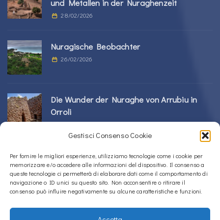
und Metallen in der Nuraghenzeit
28/02/2026
Nuragische Beobachter
26/02/2026
Die Wunder der Nuraghe von Arrubiu in
Orroli
24/02/2026
Gestisci Consenso Cookie
Sos Nurattolos Nuragic-Komplex in Alà dei
Per fornire le migliori esperienze, utilizziamo tecnologie come i cookie per
memorizzare e/o accedere alle informazioni del dispositivo. Il consenso a
Sardi
queste tecnologie ci permetterà di elaborare dati come il comportamento di
23/02/2026
navigazione o ID unici su questo sito. Non acconsentire o ritirare il
consenso può influire negativamente su alcune caratteristiche e funzioni.
Accetta