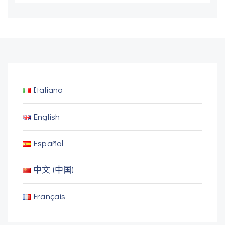
Italiano
English
Español
中文 (中国)
Français