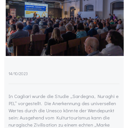
14/10/2023
In Cagliari wurde die Studie „Sardegna, Nuraghi e
PIL“ vorgestellt. Die Anerkennung des universellen
Wertes durch die Unesco könnte der Wendepunkt
sein: Ausgehend vom Kulturtourismus kann die
nuragische Zivilisation zu einem echten „Marke