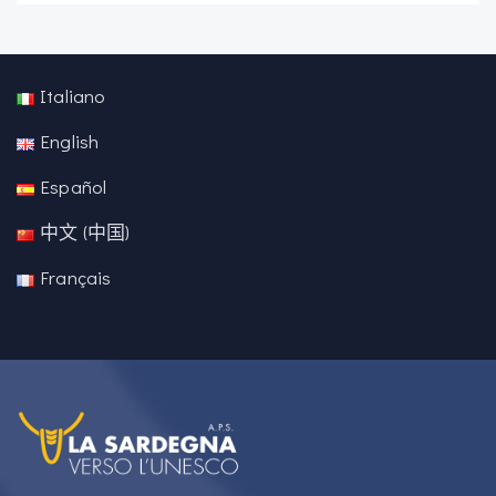
Italiano
English
Español
中文 (中国)
Français