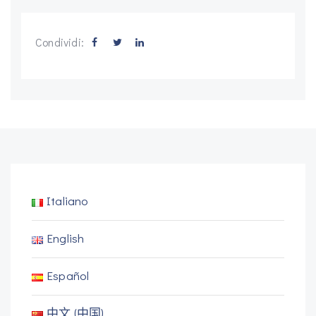
Condividi:
Italiano
English
Español
中文 (中国)