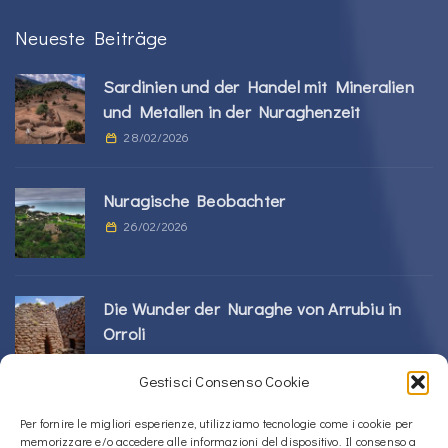
Neueste Beiträge
Sardinien und der Handel mit Mineralien
und Metallen in der Nuraghenzeit
28/02/2026
Nuragische Beobachter
26/02/2026
Die Wunder der Nuraghe von Arrubiu in
Orroli
24/02/2026
Gestisci Consenso Cookie
Sos Nurattolos Nuragic-Komplex in Alà dei
Per fornire le migliori esperienze, utilizziamo tecnologie come i cookie per
memorizzare e/o accedere alle informazioni del dispositivo. Il consenso a
Sardi