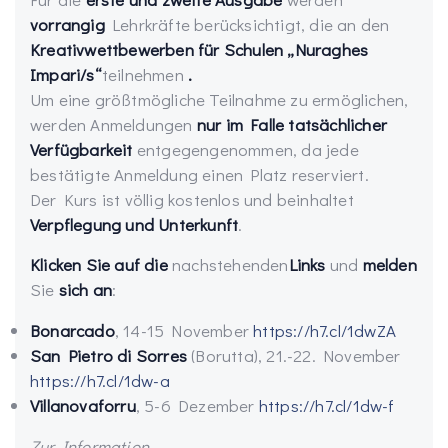
vorrangig
Lehrkräfte berücksichtigt, die an den
Kreativwettbewerben für Schulen „Nuraghes
Impari/s“
teilnehmen
.
Um eine größtmögliche Teilnahme zu ermöglichen,
werden Anmeldungen
nur im Falle tatsächlicher
Verfügbarkeit
entgegengenommen, da jede
bestätigte Anmeldung einen Platz reserviert.
Der Kurs ist völlig kostenlos und beinhaltet
Verpflegung und Unterkunft
.
Klicken Sie auf die
nachstehenden
Links
und
melden
Sie
sich an
:
Bonarcado
, 14-15 November
https://h7.cl/1dwZA
San Pietro di Sorres
(Borutta), 21.-22. November
https://h7.cl/1dw-a
Villanovaforru
, 5-6 Dezember
https://h7.cl/1dw-f
Zur Information