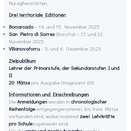
Nuraghenstätten.
Drei territoriale Editionen
Bonarcado
– 14. und 15. November 2025
San Pietro di Sorres
(Borutta) – 21. und 22.
November 2025
Villanovaforru
– 5. und 6. Dezember 2025
Zielpublikum
Lehrer der Primarstufe, der Sekundarstufen I und
II
20 Plätze
pro Ausgabe (insgesamt 60)
Informationen und Einschreibungen
Die
Anmeldungen
werden in
chronologischer
Reihenfolge
entgegengenommen, bis freie Plätze
vorhanden sind, wobei maximal
zwei Lehrkräfte
pro Schule
zugelassen sind.
Für die
erste und zweite Ausgabe
werden