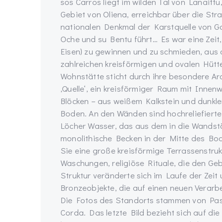
sos Carros liegt im wilden Tal von Lanaittu
Gebiet von Oliena, erreichbar über die Str
nationalen Denkmal der Karstquelle von G
Oche und su Bentu führt… Es war eine Zeit,
Eisen) zu gewinnen und zu schmieden, aus 
zahlreichen kreisförmigen und ovalen Hütt
Wohnstätte sticht durch ihre besondere Archi
‚Quelle‘, ein kreisförmiger Raum mit Inne
Blöcken – aus weißem Kalkstein und dunkle
Boden. An den Wänden sind hochreliefierte
Löcher Wasser, das aus dem in die Wandst
monolithische Becken in der Mitte des Bo
Sie eine große kreisförmige Terrassenstruk
Waschungen, religiöse Rituale, die den Ge
Struktur veränderte sich im Laufe der Zeit
Bronzeobjekte, die auf einen neuen Verarb
Die Fotos des Standorts stammen von Pasq
Corda. Das letzte Bild bezieht sich auf die