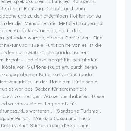
, einer spektakulären natürlichen Kulisse im
aße, die (in Richtung Dorgali) auch zum
ologone und zu den prächtigen Höhlen von sa
 in der der Mensch lernte, Metalle (Bronze und
denen Artefakte stammen, die in den
en gefunden wurden, die das Dorf bilden. Eine
tektur und rituelle Funktion hervor: es ist die
nwänden aus zweifarbigen quadratischen
m Basalt – und einem sorgfältig gestalteten
 Köpfe von Mufflons skulptiert, durch deren
ärke gegrabenen Kanal kam, in das runde
dens sprudelte. In der Nähe der Hütte sehen
tur: es war das Becken für zeremonielle
brauch von heiligem Wasser beinhalteten. Diese
 und wurde zu einem Lagerplatz für
eitungszyklus warteten…“ (Sardegna Turismo).
uale Pintori, Maurizio Cossu und Lucia
 Details einer Stierprotome, die zu einem