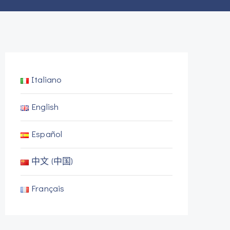
Italiano
English
Español
中文 (中国)
Français