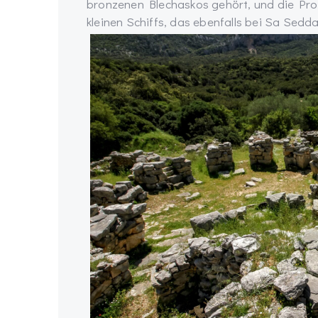
bronzenen Blechaskos gehört, und die Pro
kleinen Schiffs, das ebenfalls bei Sa Sedd