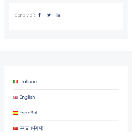
Condividi:
Italiano
English
Español
中文 (中国)