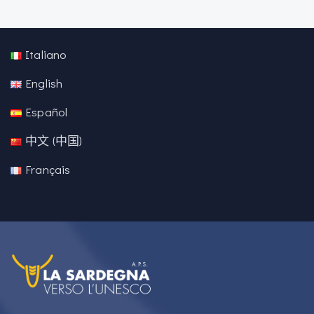
Italiano
English
Español
中文 (中国)
Français