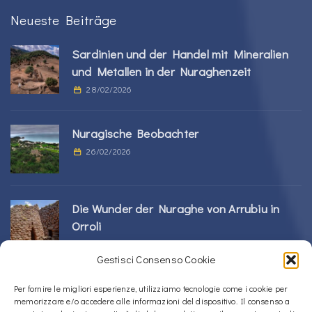
Neueste Beiträge
Sardinien und der Handel mit Mineralien
und Metallen in der Nuraghenzeit
28/02/2026
Nuragische Beobachter
26/02/2026
Die Wunder der Nuraghe von Arrubiu in
Orroli
24/02/2026
Gestisci Consenso Cookie
Sos Nurattolos Nuragic-Komplex in Alà dei
Per fornire le migliori esperienze, utilizziamo tecnologie come i cookie per
memorizzare e/o accedere alle informazioni del dispositivo. Il consenso a
Sardi