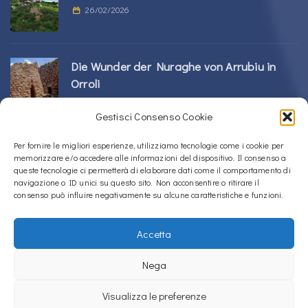
26/02/2026
Die Wunder der Nuraghe von Arrubiu in
Orroli
24/02/2026
Gestisci Consenso Cookie
Sos Nurattolos Nuragic-Komplex in Alà dei
Per fornire le migliori esperienze, utilizziamo tecnologie come i cookie per
memorizzare e/o accedere alle informazioni del dispositivo. Il consenso a
Sardi
queste tecnologie ci permetterà di elaborare dati come il comportamento di
23/02/2026
navigazione o ID unici su questo sito. Non acconsentire o ritirare il
consenso può influire negativamente su alcune caratteristiche e funzioni.
Accetta
Copyright © 2020 – 2026
La Sardegna verso l'Unesco
Nega
Cookie-Richtlinie (EU)
Datenschutzerklärung
Visualizza le preferenze