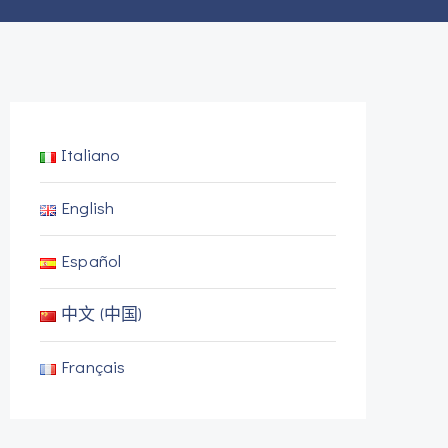
Italiano
English
Español
中文 (中国)
Français