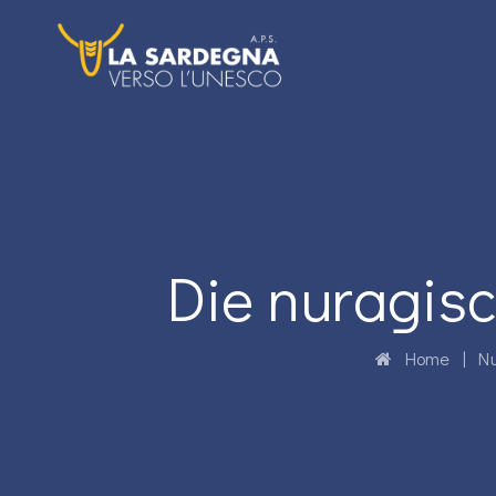
Die nuragis
Home
|
N