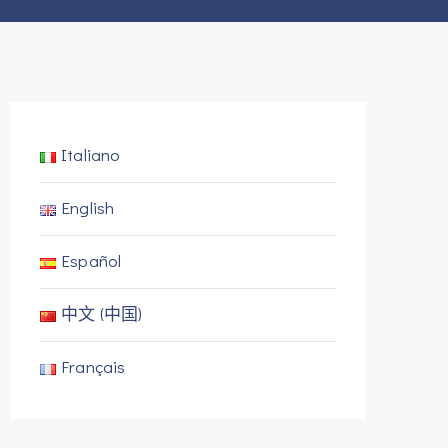
Italiano
English
Español
中文 (中国)
Français