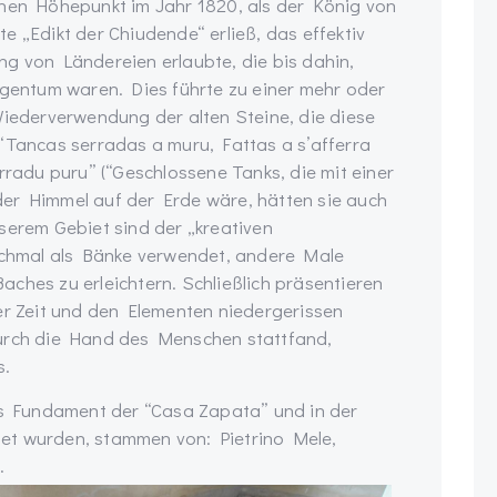
inen Höhepunkt im Jahr 1820, als der König von
e „Edikt der Chiudende“ erließ, das effektiv
ng von Ländereien erlaubte, die bis dahin,
igentum waren. Dies führte zu einer mehr oder
ederverwendung der alten Steine, die diese
 “Tancas serradas a muru, Fattas a s’afferra
 serradu puru” (“Geschlossene Tanks, die mit einer
er Himmel auf der Erde wäre, hätten sie auch
serem Gebiet sind der „kreativen
chmal als Bänke verwendet, andere Male
ches zu erleichtern. Schließlich präsentieren
er Zeit und den Elementen niedergerissen
durch die Hand des Menschen stattfand,
s.
als Fundament der “Casa Zapata” und in der
et wurden, stammen von: Pietrino Mele,
.