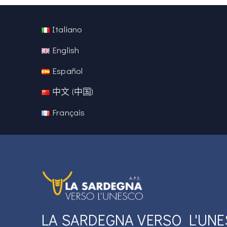
Italiano
English
Español
中文 (中国)
Français
LA SARDEGNA VERSO L'UN