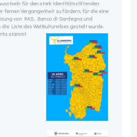
wusstsein für den stark identitätsstiftenden
 fernen Vergangenheit zu fördern, für die eine
ützung von RAS, Banco di Sardegna und
ie Liste des Weltkulturerbes gestellt wurde.
anta stammt