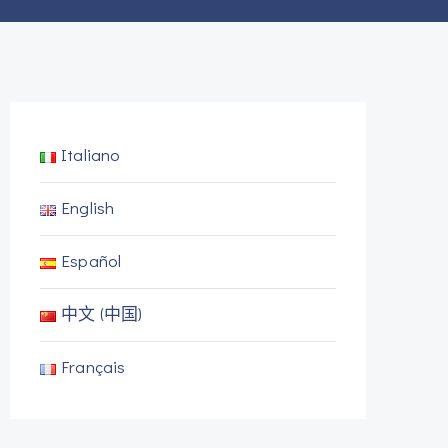
Italiano
English
Español
中文 (中国)
Français