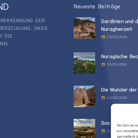
ND
Neueste Beiträge
 ANERKENNUNG DER
Sardinien und d
BERZEUGUNG, DASS
Nuraghenzeit
R DIE
28/02/2026
NN.
Nuragische Be
26/02/2026
Die Wunder der 
24/02/2026
Sos Nurattolos 
Per fornire 
23/02/2026
e/o accedere
permetterà d