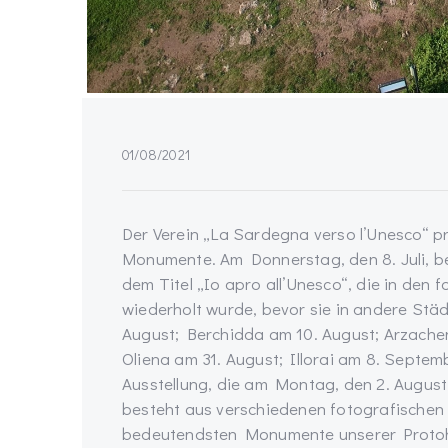
01/08/2021
Der Verein „La Sardegna verso l’Unesco“ prä
Monumente. Am Donnerstag, den 8. Juli, beg
dem Titel „Io apro all’Unesco“, die in den
wiederholt wurde, bevor sie in andere Städ
August; Berchidda am 10. August; Arzachen
Oliena am 31. August; Illorai am 8. Septe
Ausstellung, die am Montag, den 2. August 
besteht aus verschiedenen fotografischen T
bedeutendsten Monumente unserer Protohi