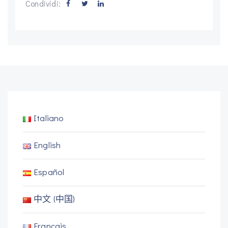
Condividi:
Italiano
English
Español
中文 (中国)
Français