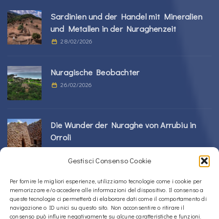
Sardinien und der Handel mit Mineralien
und Metallen in der Nuraghenzeit
28/02/2026
Nuragische Beobachter
26/02/2026
Die Wunder der Nuraghe von Arrubiu in
Orroli
24/02/2026
Gestisci Consenso Cookie
Sos Nurattolos Nuragic-Komplex in Alà dei
Per fornire le migliori esperienze, utilizziamo tecnologie come i cookie per
memorizzare e/o accedere alle informazioni del dispositivo. Il consenso a
Sardi
queste tecnologie ci permetterà di elaborare dati come il comportamento di
23/02/2026
navigazione o ID unici su questo sito. Non acconsentire o ritirare il
consenso può influire negativamente su alcune caratteristiche e funzioni.