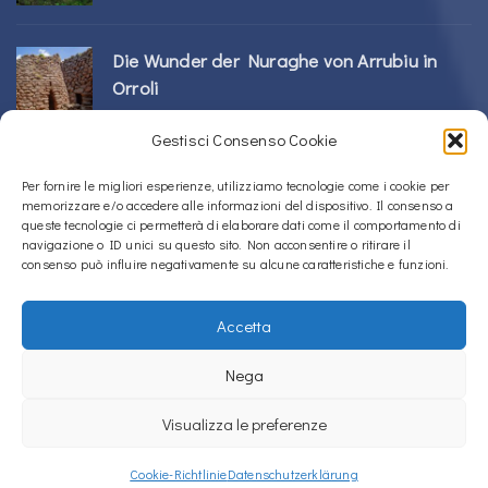
Die Wunder der Nuraghe von Arrubiu in
Orroli
24/02/2026
Gestisci Consenso Cookie
Sos Nurattolos Nuragic-Komplex in Alà dei
Per fornire le migliori esperienze, utilizziamo tecnologie come i cookie per
memorizzare e/o accedere alle informazioni del dispositivo. Il consenso a
Sardi
queste tecnologie ci permetterà di elaborare dati come il comportamento di
23/02/2026
navigazione o ID unici su questo sito. Non acconsentire o ritirare il
consenso può influire negativamente su alcune caratteristiche e funzioni.
Accetta
Copyright © 2020 – 2026
La Sardegna verso l'Unesco
Nega
Cookie-Richtlinie (EU)
Datenschutzerklärung
Visualizza le preferenze
La Sardegna verso l'Unesco verwendet
Accessibility Checker
, um die
Barrierefreiheit unserer Website zu überwachen.
Cookie-Richtlinie
Datenschutzerklärung