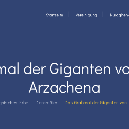
Startseite
Vereinigung
Nuraghen-
al der Giganten v
Arzachena
ghisches Erbe
|
Denkmäler
|
Das Grabmal der Giganten von 