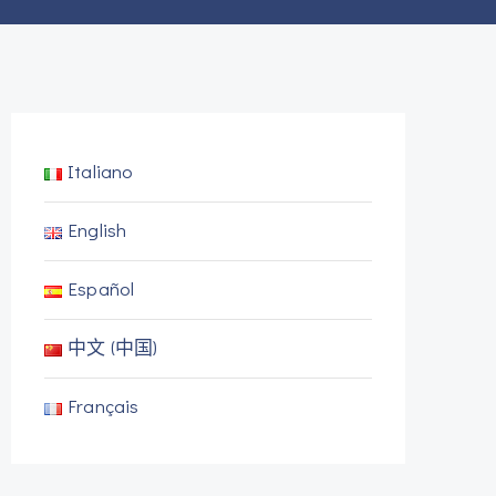
Italiano
English
Español
中文 (中国)
Français