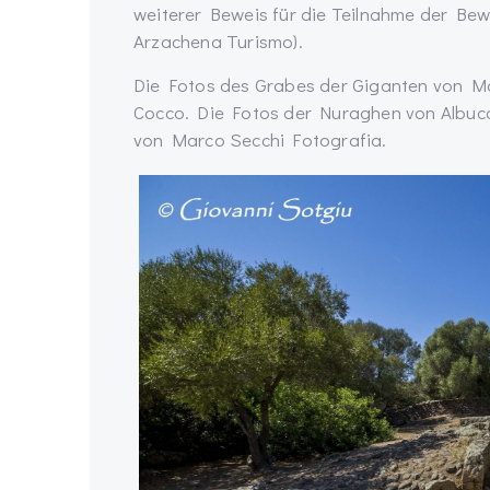
weiterer Beweis für die Teilnahme der Be
Arzachena Turismo).
Die Fotos des Grabes der Giganten von M
Cocco. Die Fotos der Nuraghen von Albucc
von Marco Secchi Fotografia.