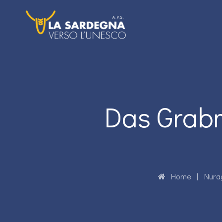
Das Grabm
Home
|
Nura