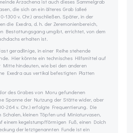
emeinde Arzachena ist auch dieses Sammelgrab
n, die sich an ein älteres Grab (alleé
-1300 v. Chr.) anschließen. Später, in der
den die Exedra, d. h. der Zeremonienbereich,
en Bestattungsgang umgibt, errichtet, von dem
achdachs erhalten ist.
ast geradlinige, in einer Reihe stehende
nde. Hier könnte ein technisches Hilfsmittel auf
r Mitte hindeuten, wie bei den anderen
e Exedra aus vertikal befestigten Platten
ridor des Grabes von Moru gefundenen
che Spanne der Nutzung der Stätte wider, aber
300-264 v. Chr.) erfolgte Frequentierung. Die
n Schalen, kleinen Töpfen und Miniaturvasen,
f einem kegelstumpfförmigen Fuß, einen Dolch
ckung der letztgenannten Funde ist ein