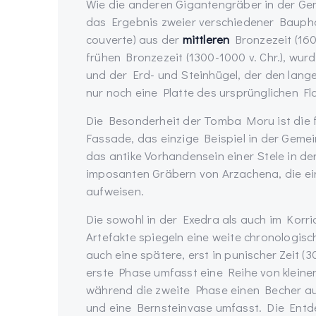
Wie die anderen Gigantengräber in der G
das Ergebnis zweier verschiedener Bauphase
couverte) aus der
mittleren
Bronzezeit (1600
frühen Bronzezeit (1300-1000 v. Chr.), wur
und der Erd- und Steinhügel, der den lang
nur noch eine Platte des ursprünglichen Fl
Die Besonderheit der Tomba Moru ist die f
Fassade, das einzige Beispiel in der Gemei
das antike Vorhandensein einer Stele in de
imposanten Gräbern von Arzachena, die ein
aufweisen.
Die sowohl in der Exedra als auch im Kor
Artefakte spiegeln eine weite chronologis
auch eine spätere, erst in punischer Zeit (
erste Phase umfasst eine Reihe von kleine
während die zweite Phase einen Becher au
und eine Bernsteinvase umfasst. Die Entde