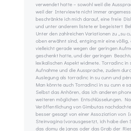
verwendet hatte – sowohl weil die Ausspra
weil der Interviewte nicht immer angemess
beschränkte ich mich darauf, eine freie Dis
und unter anderem listete er begeistert Be
Unter den zahlreichen Variationen zu „su cu
oben erwähnt sind, entging mir eine völlig, 
vielleicht gerade wegen der geringen Aufm
geschenkt hatte, und der geringen Beach
lexikalischen Aspekt widmete. Torradìnc in s
Aufnahme und die Aussprache, zudem durch
Auslegung als torradìnc in su cunn und pèr
Man könnte auch Torradinci in su cunn e sa
Selbst das Anhören, das ich anderen phon
weiteren möglichen Entschlüsselungen. Nac
Veröffentlichung von Gimbutas nachdachte,
besser gesagt von einer Assoziation von I
Steinvagina (vorausgesetzt, ich habe den 
das domu de janas oder das Grab der Ries