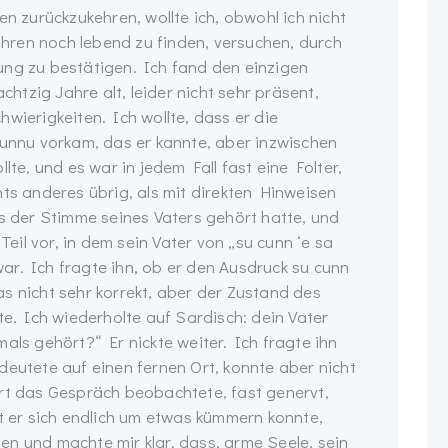
en zurückzukehren, wollte ich, obwohl ich nicht
ren noch lebend zu finden, versuchen, durch
ung zu bestätigen. Ich fand den einzigen
tzig Jahre alt, leider nicht sehr präsent,
wierigkeiten. Ich wollte, dass er die
cunnu vorkam, das er kannte, aber inzwischen
lte, und es war in jedem Fall fast eine Folter,
hts anderes übrig, als mit direkten Hinweisen
us der Stimme seines Vaters gehört hatte, und
Teil vor, in dem sein Vater von „su cunn ‘e sa
ar. Ich fragte ihn, ob er den Ausdruck su cunn
s nicht sehr korrekt, aber der Zustand des
te. Ich wiederholte auf Sardisch: dein Vater
als gehört?“ Er nickte weiter. Ich fragte ihn
deutete auf einen fernen Ort, konnte aber nicht
ert das Gespräch beobachtete, fast genervt,
it er sich endlich um etwas kümmern konnte,
n und machte mir klar, dass, arme Seele, sein