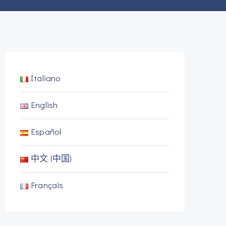
Italiano
English
Español
中文 (中国)
Français