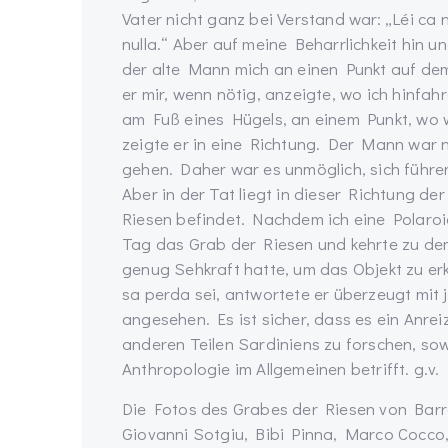
Vater nicht ganz bei Verstand war: „Léi ca
nulla.“ Aber auf meine Beharrlichkeit hin u
der alte Mann mich an einen Punkt auf de
er mir, wenn nötig, anzeigte, wo ich hinfahr
am Fuß eines Hügels, an einem Punkt, wo w
zeigte er in eine Richtung. Der Mann war n
gehen. Daher war es unmöglich, sich führen
Aber in der Tat liegt in dieser Richtung de
Riesen befindet. Nachdem ich eine Polaroid
Tag das Grab der Riesen und kehrte zu dem
genug Sehkraft hatte, um das Objekt zu er
sa perda sei, antwortete er überzeugt mit ja
angesehen. Es ist sicher, dass es ein Anreiz 
anderen Teilen Sardiniens zu forschen, sow
Anthropologie im Allgemeinen betrifft. g.v.
Die Fotos des Grabes der Riesen von Bar
Giovanni Sotgiu, Bibi Pinna, Marco Cocco,