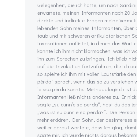
Gelegenheit, die ich hatte, um nach Sardini
erwartete, meinen Informanten nach 20 Jah
direkte und indirekte Fragen meine Vermut
lebenden Sohn meines Informanten, über ach
taub und mit schweren artikulatorischen Sch
Invokationen auflistet, in denen das Wort 
konnte ich ihm nicht klarmachen, was ich wol
ihn zum Sprechen zu bringen. Ich blieb nic
auf die Invokation fortzufahren, die ich a
so spielte ich ihm mit voller Lautstärke den 
pèrda“ sprach, wenn das so zu verstehen w
‘e ssa pèrda kannte. Methodologisch ist da
Informanten ließ nichts anderes zu. Er nick
sagte „su cunn’e sa perda“, hast du das jem
„was ist su cunn e sa perda?“. Die Person 
mehr erklären. Der Sohn, der desinteressi
weil er darauf wartete, dass ich ging, dam
sagte mir, ich würde nichts daraus bekomme