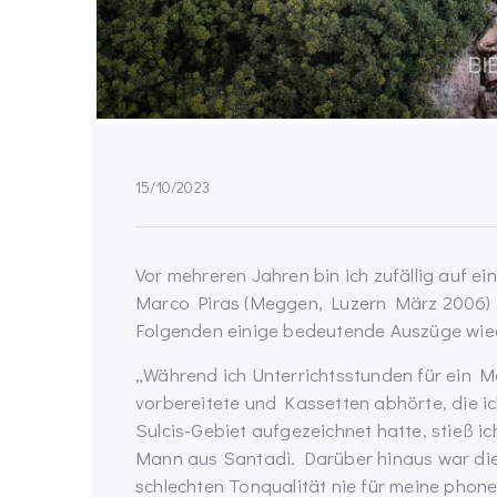
15/10/2023
Vor mehreren Jahren bin ich zufällig auf e
Marco Piras (Meggen, Luzern März 2006) im
Folgenden einige bedeutende Auszüge wie
„Während ich Unterrichtsstunden für ein M
vorbereitete und Kassetten abhörte, die i
Sulcis-Gebiet aufgezeichnet hatte, stieß ic
Mann aus Santadi. Darüber hinaus war dies
schlechten Tonqualität nie für meine phon