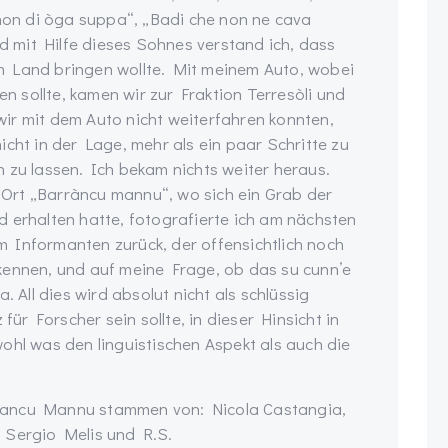
 non di òga suppa“, „Badi che non ne cava
nd mit Hilfe dieses Sohnes verstand ich, dass
m Land bringen wollte. Mit meinem Auto, wobei
en sollte, kamen wir zur Fraktion Terresòli und
ir mit dem Auto nicht weiterfahren konnten,
icht in der Lage, mehr als ein paar Schritte zu
 zu lassen. Ich bekam nichts weiter heraus.
r Ort „Barràncu mannu“, wo sich ein Grab der
 erhalten hatte, fotografierte ich am nächsten
 Informanten zurück, der offensichtlich noch
kennen, und auf meine Frage, ob das su cunn’e
. All dies wird absolut nicht als schlüssig
für Forscher sein sollte, in dieser Hinsicht in
ohl was den linguistischen Aspekt als auch die
rancu Mannu stammen von: Nicola Castangia,
 Sergio Melis und R.S.