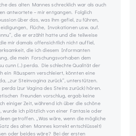
che des alten Mannes schrecklich war als auch
en antwortete – mir entgangen. Folglich
kussion über das, was ihm gefiel, zu führen,
leidigungen, Flüche, Invokationen usw. auf.
nnu“, die er erzählt hatte und die teilweise
die mir damals offensichtlich nicht auffiel,
erksamkeit, die ich diesem Informanten
tung, die mein Forschungsvorhaben dem
u cunn (..) perda. Die schlechte Qualität der
 ein Räuspern verschleiert, könnten eine
da, „zur Steinvagina zurück“, unterstützen.
 perda (zur Vagina des Steins zurück) hören.
etischen Freunden vorschlug, ergab keine
h einiger Zeit, während ich über die schöne
 wurde ich plötzlich von einer Fantasie oder
deen getroffen. „Was wäre, wenn die mögliche
Satz des alten Mannes korrekt entschlüsselt)
en oder beides wäre? Bei der ersten