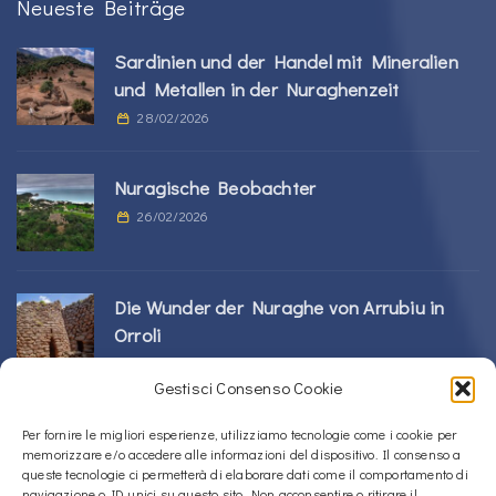
Neueste Beiträge
Sardinien und der Handel mit Mineralien
und Metallen in der Nuraghenzeit
28/02/2026
Nuragische Beobachter
26/02/2026
Die Wunder der Nuraghe von Arrubiu in
Orroli
24/02/2026
Gestisci Consenso Cookie
Sos Nurattolos Nuragic-Komplex in Alà dei
Per fornire le migliori esperienze, utilizziamo tecnologie come i cookie per
memorizzare e/o accedere alle informazioni del dispositivo. Il consenso a
Sardi
queste tecnologie ci permetterà di elaborare dati come il comportamento di
23/02/2026
navigazione o ID unici su questo sito. Non acconsentire o ritirare il