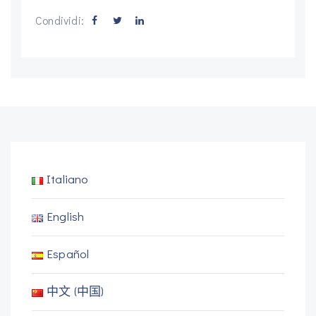
Condividi:
Italiano
English
Español
中文 (中国)