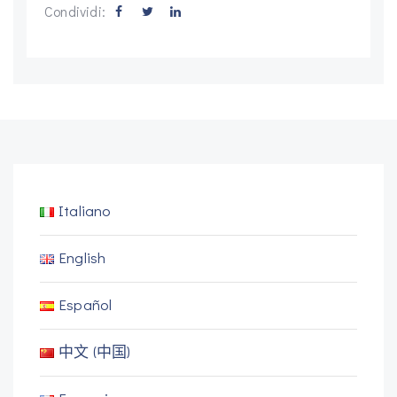
Condividi:
Italiano
English
Español
中文 (中国)