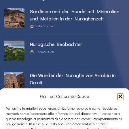
Sardinien und der Handel mit Mineralien
und Metallen in der Nuraghenzeit
28/02/2026
Nuragische Beobachter
26/02/2026
Die Wunder der Nuraghe von Arrubiu in
Orroli
24/02/2026
Gestisci Consenso Cookie
Sos Nurattolos Nuragic-Komplex in Alà dei
Per fornire le migliori esperienze, utilizziamo tecnologie come i cookie per
memorizzare e/o accedere alle informazioni del dispositivo. Il consenso a
Sardi
queste tecnologie ci permetterà di elaborare dati come il comportamento di
23/02/2026
navigazione o ID unici su questo sito. Non acconsentire o ritirare il