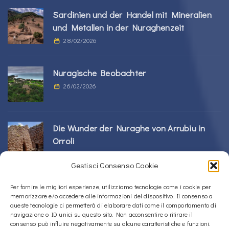
Sardinien und der Handel mit Mineralien
und Metallen in der Nuraghenzeit
28/02/2026
Nuragische Beobachter
26/02/2026
Die Wunder der Nuraghe von Arrubiu in
Orroli
24/02/2026
Gestisci Consenso Cookie
Sos Nurattolos Nuragic-Komplex in Alà dei
Per fornire le migliori esperienze, utilizziamo tecnologie come i cookie per
memorizzare e/o accedere alle informazioni del dispositivo. Il consenso a
Sardi
queste tecnologie ci permetterà di elaborare dati come il comportamento di
23/02/2026
navigazione o ID unici su questo sito. Non acconsentire o ritirare il
consenso può influire negativamente su alcune caratteristiche e funzioni.