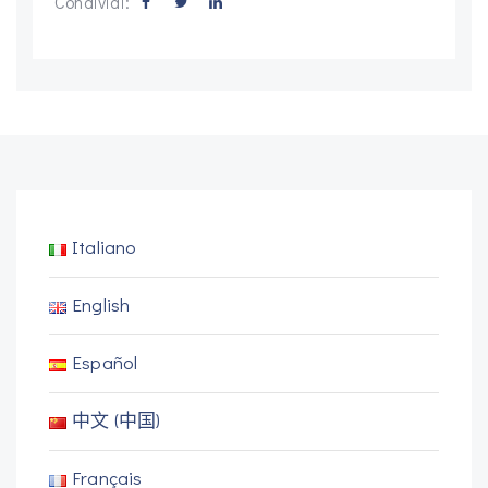
Condividi:
Italiano
English
Español
中文 (中国)
Français