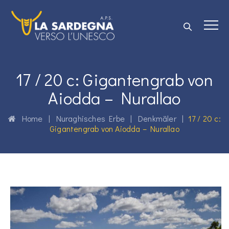
17 / 20 c: Gigantengrab von
Aiodda – Nurallao
Home
|
Nuraghisches Erbe
|
Denkmäler
|
17 / 20 c:
Gigantengrab von Aiodda – Nurallao