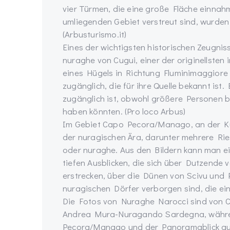
vier Türmen, die eine große Fläche einnahm
umliegenden Gebiet verstreut sind, wurde
(Arbusturismo.it)
Eines der wichtigsten historischen Zeugnis
nuraghe von Cugui, einer der originellsten 
eines Hügels in Richtung Fluminimaggiore 
zugänglich, die für ihre Quelle bekannt ist
zugänglich ist, obwohl größere Personen b
haben könnten. (Pro loco Arbus)
Im Gebiet Capo Pecora/Manago, an der Kü
der nuragischen Ära, darunter mehrere Ri
oder nuraghe. Aus den Bildern kann man ei
tiefen Ausblicken, die sich über Dutzende 
erstrecken, über die Dünen von Scivu und 
nuragischen Dörfer verborgen sind, die ein
Die Fotos von Nuraghe Narocci sind von C
Andrea Mura-Nuragando Sardegna, währe
Pecora/Manago und der Panoramablick auf d