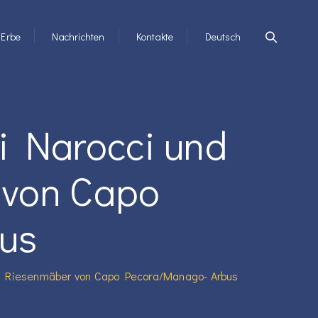
Erbe
Nachrichten
Kontakte
Deutsch
hi Narocci und
 von Capo
us
 die Riesenmäber von Capo Pecora/Manago- Arbus