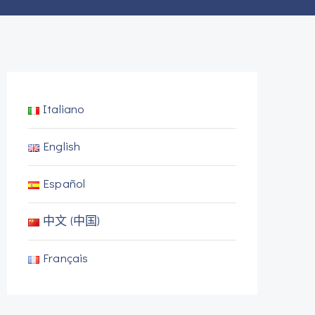
Italiano
English
Español
中文 (中国)
Français