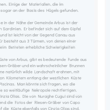
en. Einige der Materialien, die im
n sogar an der Basis des Hügels gefunden.
se in der Nähe der Gemeinde Arbus ist der
in Sardinien. Er befindet sich auf dem Gipfel
und ist leicht von der Gegend Canau aus
. Er besteht aus 3 Türmen, von denen einer
eim Betreten erhebliche Schwierigkeiten
ste von Arbus, gibt es bedeutende Funde aus
esen-Gräber und ein wahrscheinlicher Brunnen
ne natürlich wilde Landschaft erahnen, mit
von Kilometern entlang der westlichen Küste
Piscinas. Man könnte sich fragen, wo die
e so weitläufige Nekropole rechtfertigen.
inzia Olias. Die von Nuraghe Cugui sind von
nd die Fotos der Riesen-Gräber von Capo
ie Küste ebenfalls von Cinzia Olias sind.