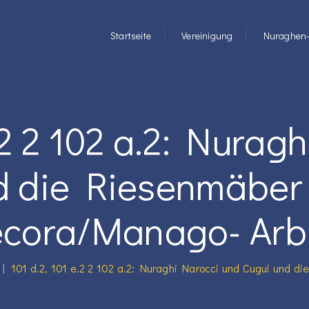
Startseite
Vereinigung
Nuraghen-
e.2 2 102 a.2: Nurag
d die Riesenmäber
ecora/Manago- Arb
|
101 d.2, 101 e.2 2 102 a.2: Nuraghi Narocci und Cugui und