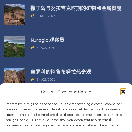
撒丁岛与努拉吉克时期的矿物和金属贸易
28/02/2026
Nuragic 观察员
26/02/2026
奥罗利的阿鲁布努拉热奇观
24/02/2026
Gestisci Consenso Cookie
位于 Alà dei Sardi 的 Sos Nurattolos
Per fornire le migliori esperienze, utilizziamo tecnologie come i cookie per
memorizzare e/o accedere alle informazioni del dispositivo. Il consenso a
Nuragic 建筑群
queste tecnologie ci permetterà di elaborare dati come il comportamento di
23/02/2026
navigazione o ID unici su questo sito. Non acconsentire o ritirare il
consenso può influire negativamente su alcune caratteristiche e funzioni.