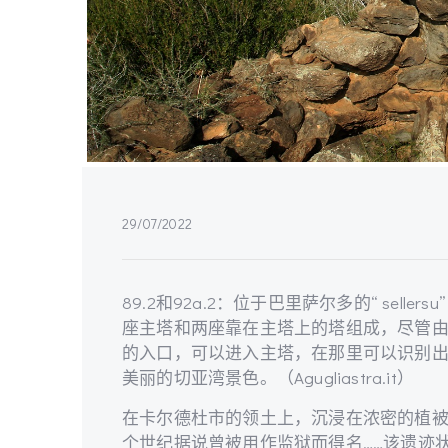
29/07/2022
89.2和92a.2：位于巴里萨尔多的“ selle
座主塔和两座靠在主塔上的塔组成，尽管
的入口，可以进入主塔，在那里可以识别出一
美丽的切亚湾景色。（Agugliastra.it）
在卡尔德杜市的领土上，沉浸在浓密的植被中，
个世纪据说曾被用作监狱而得名……该遗迹