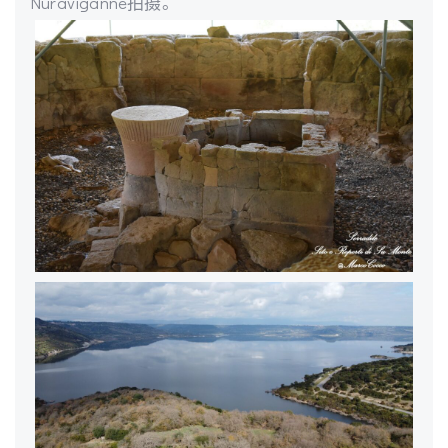
Nuraviganne拍摄。