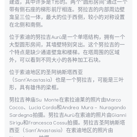
建造，其中许多是T形的。两个“圆形房间”通过一个
带有侧石座的梯形前厅相连。努拉吉的内部周边壁
龛呈三位一体，最大的位于西侧，较小的对称设置
在北侧和南侧。
位于索迪的努拉吉Aurù是一个单塔结构，拥有一个
大型圆形房间，其墙壁特别突出。这个努拉吉的一
个特点是缺少通道壁龛和楼梯。在塔周围的区域
外，可以看到不同大小的各种加工石块。
位于索迪地区的圣阿纳斯塔西亚
（Sant’Anastasia）也是一个努拉吉，可能是三叶
形，具有雄伟的梁框。
努拉吉神庙Su Monte在索拉迪莱的照片由Marco
Cocco、Lucia Corda和Andrea Mura – Nuragando
Sardegna拍摄。努拉吉Aurù在索迪的照片由Gianni
Sirigu和Francesca Cossu拍摄。努拉吉圣阿纳斯塔
西亚（Sant’Anastasia）在索迪地区的照片由