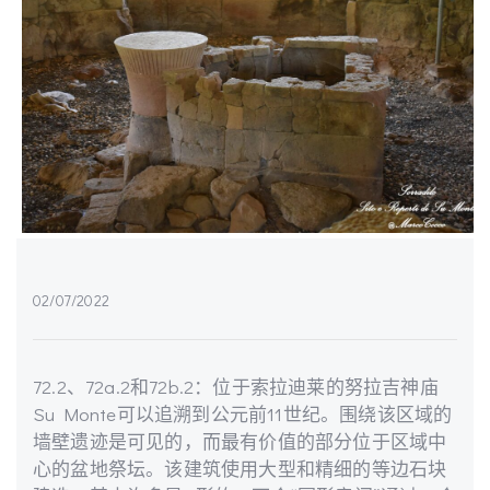
02/07/2022
72.2、72a.2和72b.2：位于索拉迪莱的努拉吉神庙
Su Monte可以追溯到公元前11世纪。围绕该区域的
墙壁遗迹是可见的，而最有价值的部分位于区域中
心的盆地祭坛。该建筑使用大型和精细的等边石块