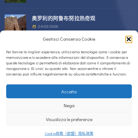
奥罗利的阿鲁布努拉热奇观
24/02/2026
Gestisci Consenso Cookie
位于 Alà dei Sardi 的 Sos Nurattolos
Per fornire le migliori esperienze, utilizziamo tecnologie come i cookie per
memorizzare e/o accedere alle informazioni del dispositivo. Il consenso a
Nuragic 建筑群
queste tecnologie ci permetterà di elaborare dati come il comportamento di
23/02/2026
navigazione o ID unici su questo sito. Non acconsentire o ritirare il
consenso può influire negativamente su alcune caratteristiche e funzioni.
Accetta
Copyright © 2020 – 2026
La Sardegna verso l'Unesco
Nega
Cookie政策（欧盟）
隐私政策
Visualizza le preferenze
La Sardegna verso l'Unesco使用
Accessibility Checker
监控我们网站的无障
碍性。
Cookie政策（欧盟）
隐私政策