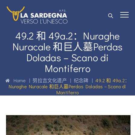
49.2 和 49a.2：Nuraghe
Nuracale 和巨人墓Perdas
Doladas – Scano di
Montiferro
Home
|
努拉吉文化遗产
|
纪念碑
|
49.2 和 49a.2：
Nuraghe Nuracale 和巨人墓Perdas Doladas – Scano di
Montiferro