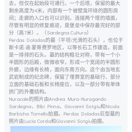
去，但仅在起始段可通行。一个后塔，保留的最大
剩余高度为4米，内部有一个被壁龛环绕的圆形房
间；走廊的入口也可以识别。连接两个塔的墙面，
尽管有明显的修复痕迹，是堡垒中保存最完好的部
分（高7米）。（Sardegna Cultura）
Perdas Doladas的墓（平坦/光滑的石头），也位于
斯卡诺·迪·蒙蒂费罗地区，以等长石工作建造，前面
是一排排的石头。墓的结构粗壮对称，带有一个小
半圆形的后殿，微微收窄，形成一个宽阔的半圆形
外廊，边缘有长椅，面向东南方向。这个由当地玄
武岩制成的纪念碑，保留了埋葬室的基础行、部分
立面的基础石板和长椅座位，以及一部分带有单体
拱门的外覆结构。
Nuracale的照片由Andrea Mura-Nuragando
Sardegna、Bibi Pinna、Giovanni Sotgiu和Nicola
Barbicha Tornello拍摄。Perdas Doladas巨型墓的
照片由Lucia Corda和Giovanni Sotgiu拍摄。