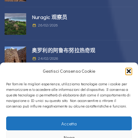
Nuragic 观察员
26/02/2026
奥罗利的阿鲁布努拉热奇观
24/02/2026
Gestisci Consenso Cookie
位于 Alà dei Sardi 的 Sos Nurattolos
Per fornire le migliori esperienze, utilizziamo tecnologie come i cookie per
memorizzare e/o accedere alle informazioni del dispositivo. Il consenso a
Nuragic 建筑群
queste tecnologie ci permetterà di elaborare dati come il comportamento di
23/02/2026
navigazione o ID unici su questo sito. Non acconsentire o ritirare il
consenso può influire negativamente su alcune caratteristiche e funzioni.
Accetta
Copyright © 2020 – 2026
La Sardegna verso l'Unesco
Nega