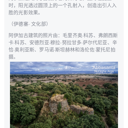
时，阳光透过圆顶上的一个孔射入，创造出引人入
胜的光影效果。
（伊德塞- 文化部）
阿伊加古建筑的照片由：毛里齐奥·科苏、弗朗西斯
卡·科苏、安德烈亚·穆拉-努拉甘多·萨尔代尼亚、辛
恰·奥利亚斯、罗马诺·斯坦赫林和洛伦佐·蒙托尼拍
摄。