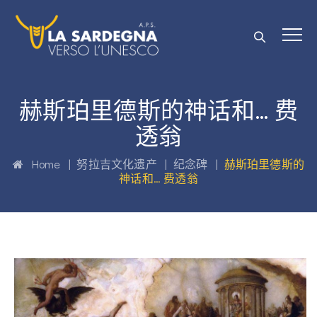
赫斯珀里德斯的神话和… 费
透翁
Home
|
努拉吉文化遗产
|
纪念碑
|
赫斯珀里德斯的
神话和… 费透翁