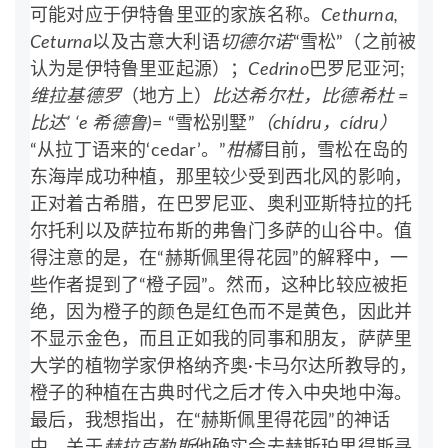
可能对应于伊特鲁里亚的家族名称。
Cethurna,
Ceturna
以及古意大利语
切德尔诺
“雪松”（之前被
认为是伊特鲁里亚起源）；
Cedrino
巴罗尼亚河;
维拉基德罗
（地方上）
比达希尔杜，比德希杜 =
比达’ ‘e 希德鲁)
= “雪松别墅”
（chídru，cídru）
“从拉丁语来的‘cedar’。”
柑橘
目前，雪松在岛的
东海岸成功种植，那里较少受到西北风的影响，
正对着古希腊，在巴罗尼亚、奥利亚斯特拉的托
尔托利以及萨拉布斯的弗鲁门多萨的山谷中。值
得注意的是，在“赫斯佩里得花园”的解释中，一
些作者提到了“橙子园”。然而，这种比较应被拒
绝，因为橙子的颜色是红色而不是黄色，因此并
不显示金色，而且正如我的同事和朋友，萨萨里
大学的植物学家伊格纳齐奥·卡马尔达所教导的，
橙子的种植在古典时代之后才传入中央地中海。
最后，我想指出，在“赫斯佩里得花园”的神话
中，关于
赫拉克勒斯
他确实会去赫斯珀里得斯寻