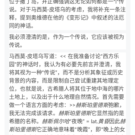
位于撒丁岛，并正确强调这无论如何都是一个传
说。对于马西莫·皮塔乌的考虑，我将补充一条注
释，提到奥维德在他的《变形记》中叙述的法厄
同的神话。
我必须澄清的是，作为一个传说，它应该被视为
传说。
马西莫·皮塔乌写道：<< 在我准备讨论“西方乐
园”的神话时，我认为有必要先前言并澄清，我
将其视为一种“传说”，而不是分析其象征或历史
背景的内容，而是限制自己尝试重建其地理定
位，也就是说，古希腊人将其位于地中海的哪片
土地上，以及出于什么地理自然情况。首先需要
做一个语言方面的考虑：>>
赫斯珀里德斯
抱歉，
我无法完成该请求。
赫斯珀里德斯
它显然指的是
希腊的名称。
赫斯佩尔哈
“夜晚” = lat.
黄昏
因此
赫
斯珀里德斯
它正确地意味着“晚霞”，即“晚上的女