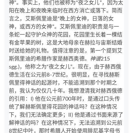
神”。事实上，他们也被称为“夜之女儿”，因为太
阳在晚上和夜晚来临时在西方消亡或落下。简而
言之，艾斯佩里迪是“晚上的女神，日落的女
神，或西方的女神”。艾斯佩里迪的职责是与一
条蛇一起守护众神的花园，花园里生长着一棵结
有金苹果的树，这是大地母亲在赫拉与宙斯结婚
时送给她的礼物。值得注意的是，第一个提到艾
斯佩里迪的希腊作家是赫西奥德。
神谱
215
sgg.)，他称之为“夜之女儿”。现在，由于赫西俄
德生活在公元前8-7世纪，很明显，在寻找赫斯
佩里得神话的起源时，不能追溯到那个时期之
前，我认为仅仅几十年。我想澄清我对赫西俄德
的引用：I) 他在公元前700年时，是通过口头传
统了解赫斯佩里得花园的神话吗？在这种情况
下，我们无法确定更多；II) 他是通过书面来源了
解神话的吗？在这种情况下，无法追溯到公元前
8世纪中叶，那时希腊人开始使用腓尼基字母书