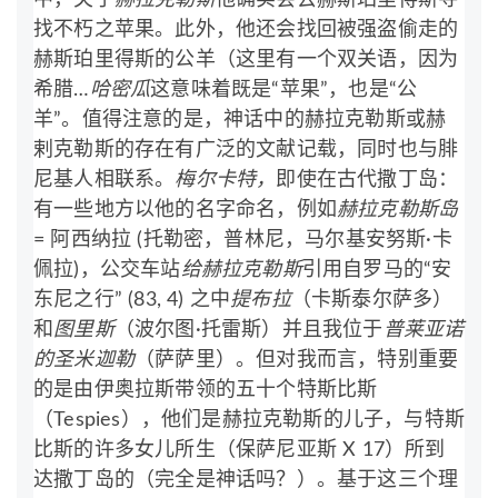
找不朽之苹果。此外，他还会找回被强盗偷走的
赫斯珀里得斯的公羊（这里有一个双关语，因为
希腊…
哈密瓜
这意味着既是“苹果”，也是“公
羊”。值得注意的是，神话中的赫拉克勒斯或赫
剌克勒斯的存在有广泛的文献记载，同时也与腓
尼基人相联系。
梅尔卡特，
即使在古代撒丁岛：
有一些地方以他的名字命名，例如
赫拉克勒斯岛
= 阿西纳拉 (托勒密，普林尼，马尔基安努斯·卡
佩拉)，公交车站
给赫拉克勒斯
引用自罗马的“安
东尼之行” (83, 4) 之中
提布拉
（卡斯泰尔萨多）
和
图里斯
（波尔图·托雷斯）并且我位于
普莱亚诺
的圣米迦勒
（萨萨里）。但对我而言，特别重要
的是由伊奥拉斯带领的五十个特斯比斯
（Tespies），他们是赫拉克勒斯的儿子，与特斯
比斯的许多女儿所生（保萨尼亚斯 X 17）所到
达撒丁岛的（完全是神话吗？）。基于这三个理