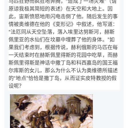
马匹狂野而疯狂地奔腾，“造成了一场灾难”（请
原谅我极其简短的表述）在天空和大地上。因
此，宙斯愤怒地用闪电击倒了他。随后发生的事
情被奥维德在他的《变形记》中叙述，他写道：
“法厄同从天空坠落，落入埃里达努斯河，赫斯
佩里亚的水仙们在坟墓中埋葬了他的身体。”如
果我们考虑到，根据传说，赫利俄斯的马匹在每
一天结束时在赫斯佩里得斯的花园中吃草，而赫
斯佩里得斯是神话中撒丁岛和科西嘉岛的国王福
尔库斯的女儿，那么为什么不认为奥维德所描述
的“地点”恰恰是撒丁岛，从而证实皮特教授的假
设呢？