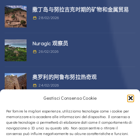
撒丁岛与努拉吉克时期的矿物和金属贸易
28/02/2026
Nuragic 观察员
26/02/2026
奥罗利的阿鲁布努拉热奇观
24/02/2026
Gestisci Consenso Cookie
位于 Alà dei Sardi 的 Sos Nurattolos
Per fornire le migliori esperienze, utilizziamo tecnologie come i cookie per
memorizzare e/o accedere alle informazioni del dispositivo. Il consenso a
Nuragic 建筑群
queste tecnologie ci permetterà di elaborare dati come il comportamento di
23/02/2026
navigazione o ID unici su questo sito. Non acconsentire o ritirare il
consenso può influire negativamente su alcune caratteristiche e funzioni.