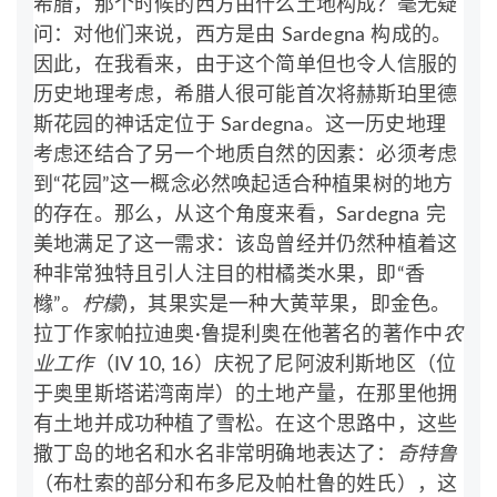
希腊，那个时候的西方由什么土地构成？毫无疑
问：对他们来说，西方是由 Sardegna 构成的。
因此，在我看来，由于这个简单但也令人信服的
历史地理考虑，希腊人很可能首次将赫斯珀里德
斯花园的神话定位于 Sardegna。这一历史地理
考虑还结合了另一个地质自然的因素：必须考虑
到“花园”这一概念必然唤起适合种植果树的地方
的存在。那么，从这个角度来看，Sardegna 完
美地满足了这一需求：该岛曾经并仍然种植着这
种非常独特且引人注目的柑橘类水果，即“香
橼”。
柠檬
)，其果实是一种大黄苹果，即金色。
拉丁作家帕拉迪奥·鲁提利奥在他著名的著作中
农
业工作
（IV 10, 16）庆祝了尼阿波利斯地区（位
于奥里斯塔诺湾南岸）的土地产量，在那里他拥
有土地并成功种植了雪松。在这个思路中，这些
撒丁岛的地名和水名非常明确地表达了：
奇特鲁
（布杜索的部分和布多尼及帕杜鲁的姓氏），这