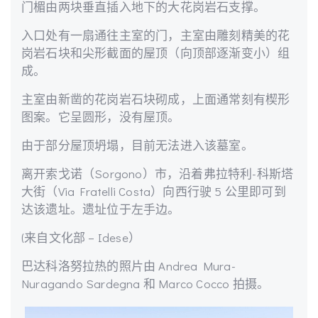
门楣由两块垂直插入地下的大花岗岩石支撑。
入口处有一扇通往主室的门，主室由雕刻精美的花
岗岩石块和尖形截面的屋顶（向顶部逐渐变小）组
成。
主室由新凿的花岗岩石块砌成，上面通常刻有楔形
图案。它呈圆形，没有屋顶。
由于部分屋顶坍塌，目前无法进入该墓室。
离开索戈诺（Sorgono）市，沿着弗拉特利-科斯塔
大街（Via Fratelli Costa）向西行驶 5 公里即可到
达该遗址。遗址位于左手边。
(来自文化部 – Idese）
巴达科洛努拉热的照片由 Andrea Mura-
Nuragando Sardegna 和 Marco Cocco 拍摄。