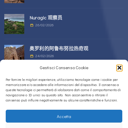
Nuragic 观察员
26/02/2026
奥罗利的阿鲁布努拉热奇观
24/02/2026
Gestisci Consenso Cookie
位于 Alà dei Sardi 的 Sos Nurattolos
Per fornire le migliori esperienze, utilizziamo tecnologie come i cookie per
memorizzare e/o accedere alle informazioni del dispositivo. Il consenso a
Nuragic 建筑群
queste tecnologie ci permetterà di elaborare dati come il comportamento di
23/02/2026
navigazione o ID unici su questo sito. Non acconsentire o ritirare il
consenso può influire negativamente su alcune caratteristiche e funzioni.
Accetta
Copyright © 2020 – 2026
La Sardegna verso l'Unesco