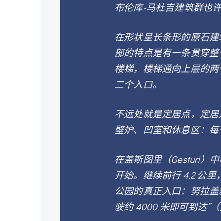
布伦库-马杜吉建筑群也
在形状呈长条形的原石建
部的特点是有一条贯穿整
楼梯，楼梯通向上层的两
二个入口。
不远处就是定居点，定居
壁炉、凹室和休息区：每
在盖斯图里（Gesturi）
开始。继续前行 4.2 公里
公园的真正入口：努拉盖
驶约 4000 米即可到达