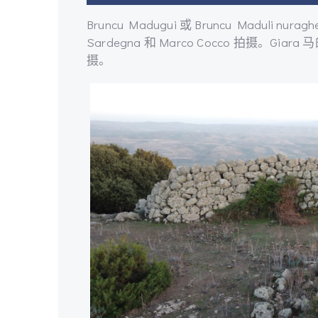
Bruncu Madugui 或 Bruncu Maduli nu
Sardegna 和 Marco Cocco 拍摄。Giar
摄。