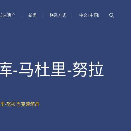
拉吉遗产
新闻
联系方式
中文 (中国)
库-马杜里-努拉
杜里-努拉吉克建筑群