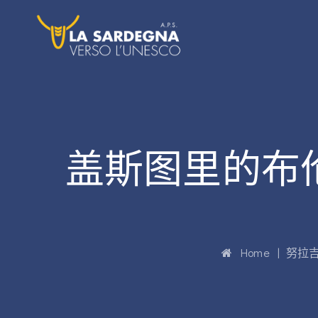
盖斯图里的布伦
Home
|
努拉