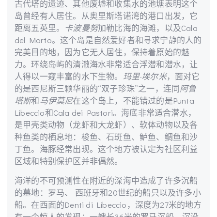
古代塔的遗迹、其他废墟和收集水的池塘表明这个
岛曾经有人居住。从奥里斯塔诺湾的港口出发，它
距离五英里。
卡波曼努
加勒比海的海滩，以及Cala
del Morto。这个岛是自然爱好者和寻求宁静的人的
完美目的地，因为它无人居住，保持着原始的魅
力。环绕岛屿的清澈海水非常适合浮潜和潜水，让
人得以一窥丰富的水下生物。
玛里·埃尔米
，面对它
的是西尼斯三颗华丽的“双子珍珠”之一，连同
阿鲁
塔斯
和
马伊莫尼
在这个岛上，不能错过的是Punta
Libeccio和Cala dei Pastori。海底非常适合潜水，
是甲壳类动物（龙虾和大龙虾）、软体动物以及各
种鱼类的栖息地：梭鱼、石斑鱼、鲈鱼、鲷鱼和沙
丁鱼。海豚经常出现。这个地方被认定为社区利益
区域和特别保护区并非偶然。
海洋的不可预测性在附近的深海中造成了许多沉船
的墓地：罗马、 西班牙和20世纪的船只以及许多小
船。在西面的Denti di Libeccio，深度为27米的地方
有一个惊人的发现：一艘长36米的罗马沉船，沉没