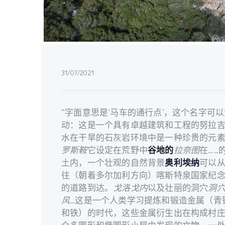
31/07/2021
“字面意思是‘马车的通行点’，这个名字可
动：这是一个具有卓越建筑和工程的努拉
水在干旱的石灰岩环境中是一种珍贵的元素
罗斯鞍
它设定在荒野中
谷地的
拉奈图
在……
土内，一个壮观的自然背景
奥利埃纳
可以
往（朝着多尔加利方向）喀斯特泉国家纪
的道路到达。
戈洛戈内
以及壮丽的洞穴
洞
风
…这是一个人类学习提炼和锻造金属（青
和铁）的时代，这些金属衍生出在构成村