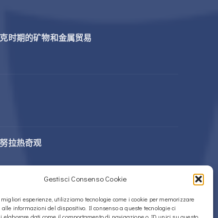
克时期的矿物和金属贸易
努拉热奇观
Gestisci Consenso Cookie
rdi 的 Sos Nurattolos Nuragic 建筑群
le migliori esperienze, utilizziamo tecnologie come i cookie per memorizzare
 alle informazioni del dispositivo. Il consenso a queste tecnologie ci
i elaborare dati come il comportamento di navigazione o ID unici su questo