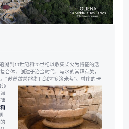
以追溯到19世纪和20世纪以收集柴火为特征的活
吉复合体，创建于冶金时代，与水的崇拜有关，
。”
苏普拉蒙特
撒丁岛的“多洛米蒂”。
村庄的
卡
的领
从通
念碑
穴
和
铜
庄的