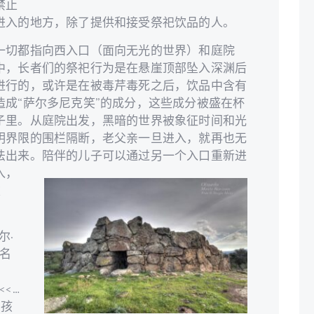
禁止
进入的地方，除了提供和接受祭祀饮品的人。
一切都指向西入口（面向无光的世界）和庭院
中，长者们的祭祀行为是在悬崖顶部坠入深渊后
进行的，或许是在被毒芹毒死之后，饮品中含有
造成“萨尔多尼克笑”的成分，这些成分被盛在杯
子里。
从庭院出发，黑暗的世界被象征时间和光
明界限的围栏隔断，老父亲一旦进入，就再也无
法出来。陪伴的儿子可以通过另一个入口重新进
入，
重
尔·
著名
<<…
的孩