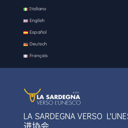
Italiano
English
Español
Deutsch
Français
LA SARDEGNA VERSO L'U
进协会