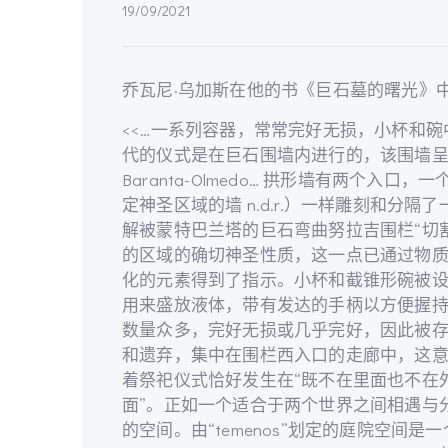
19/09/2021
乔瓦尼·乌加斯在他的书《巨石墓的曙光》
<<…一系列容器，常常完好无损，小杯和
代的仪式是在巨石围墙内进行的，该围墙呈弓
Baranta-Olmedo… 拱形墙有两个入
定神圣区域的墙 n.d.r.）一样雕刻和分隔
解被蒙特巴兰塔的巨石弯曲努拉吉围栏“切割
的区域的确切神圣性质，这一点已通过物
化的元素得到了指示。小杯和截锥形碗被
用来盛放液体，带有发达的手柄以方便握
数量众多，完好无损或几乎完好，因此被
和遗弃，集中在围栏西入口的走廊中，这
着祭祀仪式恰好发生在“既不在里面也不在
面”。
正如一个适合于两个世界之间相遇与
的空间。由“temenos”划定的庭院空间是一