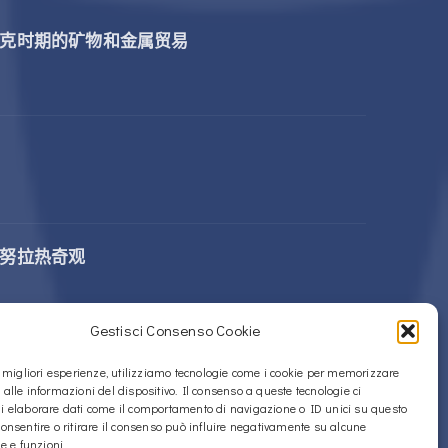
克时期的矿物和金属贸易
努拉热奇观
Gestisci Consenso Cookie
rdi 的 Sos Nurattolos Nuragic 建筑群
le migliori esperienze, utilizziamo tecnologie come i cookie per memorizzare
 alle informazioni del dispositivo. Il consenso a queste tecnologie ci
i elaborare dati come il comportamento di navigazione o ID unici su questo
consentire o ritirare il consenso può influire negativamente su alcune
he e funzioni.