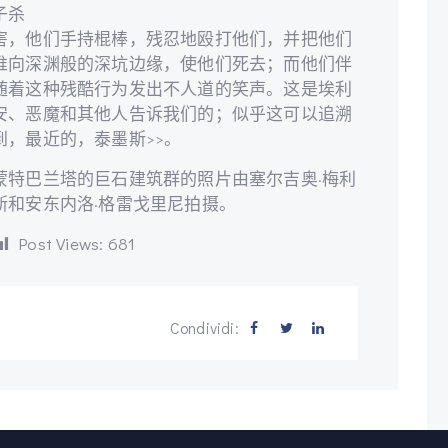
子杀
害，他们手持棍棒，残忍地殴打他们，并把他们
推向深渊般的深坑边缘，使他们死去；而他们伴
随着这种残酷行为发出不人道的笑声。这是埃利
安、恶魔和其他人告诉我们的；似乎这可以追溯
到，最近的，泰墨斯>>。
蒙特巴兰塔的巨石建筑群的照片由塞尔吉奥·梅利
斯和安东内洛·格雷戈里尼拍摄。
Post Views:
681
Condividi: