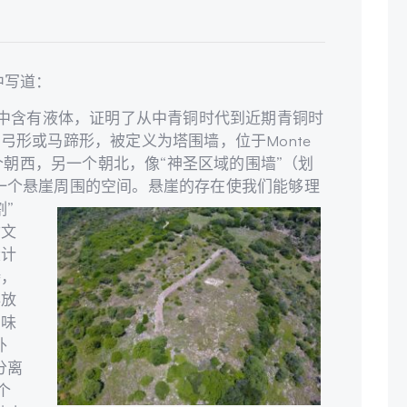
中写道：
碗中含有液体，证明了从中青铜时代到近期青铜时
形或马蹄形，被定义为塔围墙，位于Monte
口，一个朝西，另一个朝北，像“神圣区域的围墙”（划
了一个悬崖周围的空间。
悬崖的存在使我们能够理
”
质文
设计
持，
存放
意味
外
分离
个