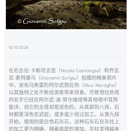
16/12/2024
在尼古拉-卡斯坦吉亚（Nicola Castangia）和乔瓦
尼-索特基乌（Giovanni Sotgiu）拍摄的精美照片
中，波佐马焦雷的阿尔武努拉热（Alvu Nuraghe）
以其独特之处不断给游客带来惊喜。尽管努拉热塔
的名字已经在阿尔武-迪-努尔维塔等其他塔中耳熟
能详，但它的主塔却是双色的。从底部到八排，石
材都是深色玄武岩，或多或少经过加工。从第九排
开始，使用的是白色石灰石，这种石灰石在灰柱上
的加工更为精确，随着高度的增加，灰柱变得越来