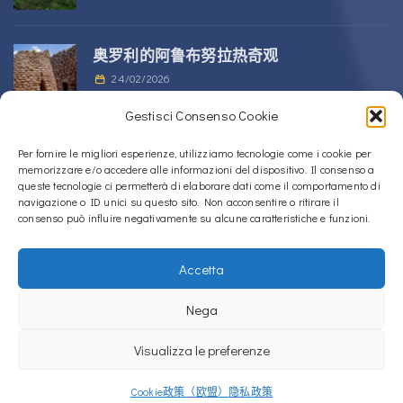
奥罗利的阿鲁布努拉热奇观
24/02/2026
Gestisci Consenso Cookie
位于 Alà dei Sardi 的 Sos Nurattolos
Per fornire le migliori esperienze, utilizziamo tecnologie come i cookie per
memorizzare e/o accedere alle informazioni del dispositivo. Il consenso a
Nuragic 建筑群
queste tecnologie ci permetterà di elaborare dati come il comportamento di
23/02/2026
navigazione o ID unici su questo sito. Non acconsentire o ritirare il
consenso può influire negativamente su alcune caratteristiche e funzioni.
Accetta
Copyright © 2020 – 2026
La Sardegna verso l'Unesco
Nega
Cookie政策（欧盟）
隐私政策
Visualizza le preferenze
La Sardegna verso l'Unesco使用
Accessibility Checker
监控我们网站的无障
碍性。
Cookie政策（欧盟）
隐私政策