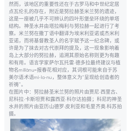
然而，该地区的重要性还在于古罗马和中世纪定居
点瓦伦扎的存在，附近是努拉赫圣米兰努的遗迹，
这是一座被几乎不可辨认的四叶形堡垒环绕的单塔
结构。神圣水井由塔拉梅利与努拉赫一起进行了考
察。米兰努在撒丁语中翻译为埃米利亚诺或杰米利
亚诺，而将基督教圣人的名字赋予这一纪念碑，或
许是为了抹去对古代崇拜的提及，这一现象影响着
岛上大部分的努拉赫，追溯其原始名称则更为有趣
和有用。语言学家萨尔瓦托雷·德多拉最终建议与植
物名millànu=报春花相对应，其词根可能来自于苏
美尔语术语mi-la-nu，整体意义为“呈现给创造者的
祈祷”。
在图片中：努拉赫圣米兰努的照片由贾尼·西里古、
尼科拉·卡斯坦贾和露西亚·科尔达拍摄；科尼的神圣
水井的照片由亚历山德罗·皮利亚和毛里齐奥·科苏拍
摄。