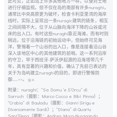
此可见，正如岛上许多其他地方一样，以便对土地
进行仔细监视。但不仅在岛的南部有许多nuraghi，
通常比中央高原更为破坏，检查卡利亚里湾的海岸
线时，实际上呈现出一条nuragic建筑的链条，相互
之间间隔不大，位于从山脉向海洋下降的山谷或河
床的出入口。有时这些nuraghi靠近海滩，而有时则
稍远，位于沿海链的初始运动中，但始终可见海
洋，警惕着一个山谷的出入口，像是连接着沿山谷
深入该地区中心的其他建筑的前哨。这一系列沿岸
的守卫，早于西班牙-萨沃伊起源的沿海塔带几千
年，具有显著的兴趣和价值，确认了先前已表达的
关于为岛屿建立nuraghi的目的，即进行警惕防
御……>>。 g.v.
附录：nuraghi：“Sa Domu ‘e S’Orcu” di
Sarroch（摄影：Marco Cocco e Bibi Pinna）；
“Crabia” di Bauladu（摄影：Gianni Sirigu e
Diversamente Sardi）；“Diana” di Quartu
Sant’Elena（摄影：Andrea Mura-Nuragando