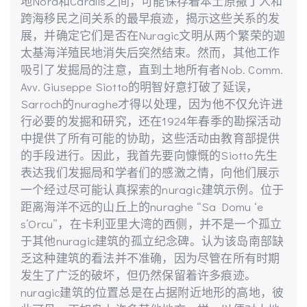
地Nora和Caralis之间，可能保存着本土原撒丁人和
跨海移民之间关系的最早痕迹，揭示这些关系的发
展，并确定它们是否在Nuragic文明从两个繁荣的迦
太基海洋殖民地消失后突然结束。然而，其他工作
吸引了发掘局的注意，直到土地所有者Nob. Comm.
Avv. Giuseppe Siotto的明智好意打破了延误，
Sarroch的nuraghe才得以处理，因为他不仅允许进
行必要的发掘和研究，还在1924年春季的勘探活动
中提供了所有可能的协助，这些活动由教育部提供
的手段进行。因此，我首先要向慷慨的Siotto先生
表达我们发掘局和学者们的感激之情，向他们展示
一个经过尽可能认真探索的nuragic建筑示例。位于
距离海洋不远的山丘上的nuraghe “Sa Domu ‘e
s’Orcu”，在卡利亚里大湾的西侧，并不是一个孤立
于其他nuragic建筑的孤立纪念碑。认为该岛南部缺
乏这种建筑的看法并不准确，因为尽管在所有时期
发生了广泛的破坏，但仍然保留着许多痕迹。
nuragic建筑的位置总是在占据附近地形的高地，彼