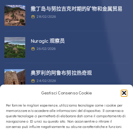
撒丁岛与努拉吉克时期的矿物和金属贸易
28/02/2026
Nuragic 观察员
26/02/2026
奥罗利的阿鲁布努拉热奇观
24/02/2026
Gestisci Consenso Cookie
位于 Alà dei Sardi 的 Sos Nurattolos
Per fornire le migliori esperienze, utilizziamo tecnologie come i cookie per
memorizzare e/o accedere alle informazioni del dispositivo. Il consenso a
Nuragic 建筑群
queste tecnologie ci permetterà di elaborare dati come il comportamento di
23/02/2026
navigazione o ID unici su questo sito. Non acconsentire o ritirare il
consenso può influire negativamente su alcune caratteristiche e funzioni.