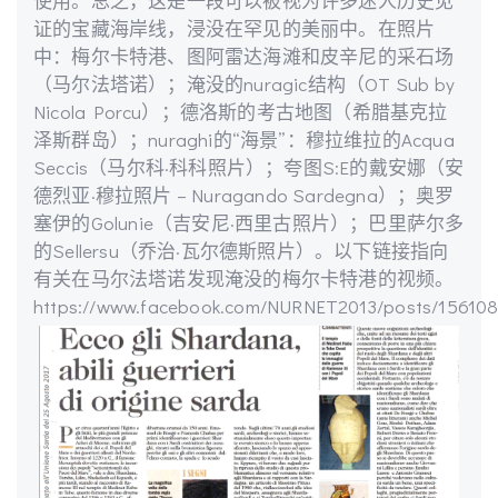
使用。总之，这是一段可以被视为许多迷人历史见
证的宝藏海岸线，浸没在罕见的美丽中。在照片
中：梅尔卡特港、图阿雷达海滩和皮辛尼的采石场
（马尔法塔诺）；淹没的nuragic结构（OT Sub by
Nicola Porcu）；德洛斯的考古地图（希腊基克拉
泽斯群岛）；nuraghi的“海景”：穆拉维拉的Acqua
Seccis（马尔科·科科照片）；夸图S:E的戴安娜（安
德烈亚·穆拉照片 – Nuragando Sardegna）；奥罗
塞伊的Golunie（吉安尼·西里古照片）；巴里萨尔多
的Sellersu（乔治·瓦尔德斯照片）。以下链接指向
有关在马尔法塔诺发现淹没的梅尔卡特港的视频。
https://www.facebook.com/NURNET2013/posts/156108