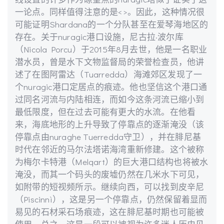
一论点。同样值得注意的是<>。因此，这种情况很
可能证明Shardana的一个分队甚至在爱琴海地区的
存在。关于nuragic港口设施，尼古拉·波尔库
（Nicola Porcu）于2015年8月去世，他是一名职业
潜水员，曾是水下文物监督局的荣誉检查员，他讲
述了在图阿雷达（Tuarredda）海滩郊区发现了一
个nuragic港口定居点的痕迹。他也坚信这个港口通
过同名河流与内陆相连，而如今这条河流已缩小到
最低限度，但在过去可能有更大的水流。在他看
来，海底地形的上升导致了停靠点的逐渐淹没（该
停靠点由nuraghe Tuerredda守卫），并在腓尼基
时代在邻近的马尔法塔诺海湾重新修建。这个被称
为梅尔卡特港（Melqart）的巨大港口结构也将被水
淹没，而其一个码头的废墟仍然在几米水下可见，
如附带的短视频所示。继续向西，可以找到皮辛尼
（Piscinnì），这是另一个停靠点，仍然保留着显而
易见的石材采石场痕迹，这在腓尼基时期也可能被