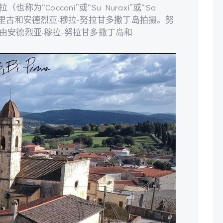
“Cocconi”或“Su Nuraxi”或“Sa
尼·西里古和安德烈亚·穆拉-努拉甘多撒丁岛拍摄。努
由安德烈亚·穆拉-努拉甘多撒丁岛和