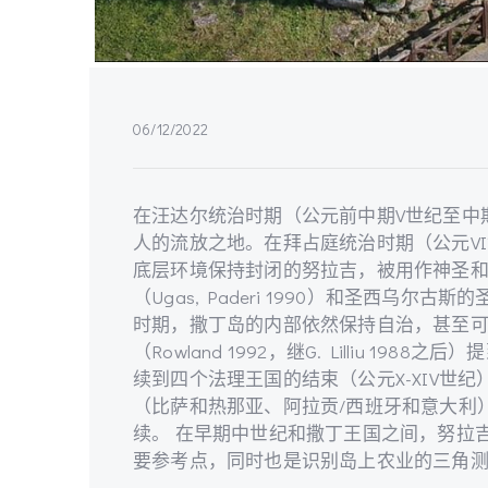
06/12/2022
在汪达尔统治时期（公元前中期V世纪至中
人的流放之地。在拜占庭统治时期（公元V
底层环境保持封闭的努拉吉，被用作神圣和埋葬的
（Ugas, Paderi 1990）和圣西乌尔古斯的
时期，撒丁岛的内部依然保持自治，甚至
（Rowland 1992，继G. Lilliu 1
续到四个法理王国的结束（公元X-XIV世
（比萨和热那亚、阿拉贡/西班牙和意大利
续。 在早期中世纪和撒丁王国之间，努拉
要参考点，同时也是识别岛上农业的三角