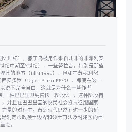
期VI世纪），撒丁岛被用作来自北非的非雅利安
I世纪中期至X世纪），一些努拉吉，特别是那些
地方（Lilliu 1990），例如在苏穆利努
圣西奥多罗（Ugas, Serra 1990）。即使在这一
可以说不完全自由，这就是为什么一些作者
988之后）提到一种巴巴里基纳阶段（阶段V），这种阶段持
纪），并且在巴巴里基纳牧民社会抵抗征服国家
）力量的过程中，直到现代仍然有进一步的延
吉是划定市政领土边界和领土司法及封建区的重
测量点。