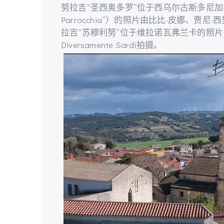
努拉吉“圣西奥多罗”位于西乌尔古斯多尼加拉（也称为
Parrocchia”）的照片由比比·皮娜、贾
拉吉“苏穆利努”位于维拉诺瓦弗兰卡的照片
Diversamente Sardi拍摄。