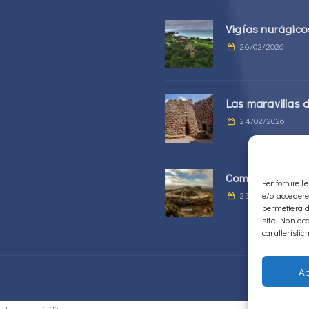
Vigías nurágico
26/02/2026
Las maravillas d
24/02/2026
Complejo Sos Nu
Per fornire 
23/02/2026
e/o accedere
permetterà d
sito. Non ac
caratteristic
Ac