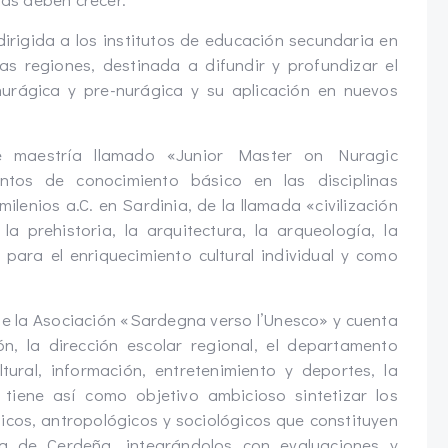
 dirigida a los institutos de educación secundaria en
as regiones, destinada a difundir y profundizar el
nurágica y pre-nurágica y su aplicación en nuevos
e maestría llamado «Junior Master on Nuragic
mentos de conocimiento básico en las disciplinas
milenios a.C. en Sardinia, de la llamada «civilización
a prehistoria, la arquitectura, la arqueología, la
para el enriquecimiento cultural individual y como
e la Asociación «Sardegna verso l’Unesco» y cuenta
, la dirección escolar regional, el departamento
tural, información, entretenimiento y deportes, la
iene así como objetivo ambicioso sintetizar los
nicos, antropológicos y sociológicos que constituyen
ia de Cerdeña, integrándolos con evaluaciones y