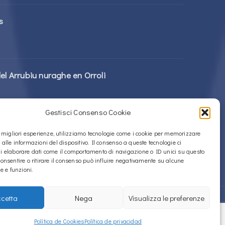
s
el Arrubiu nuraghe en Orroli
Gestisci Consenso Cookie
rattolos Nuragic en Alà dei Sardi
le migliori esperienze, utilizziamo tecnologie come i cookie per memorizzare
 alle informazioni del dispositivo. Il consenso a queste tecnologie ci
i elaborare dati come il comportamento di navigazione o ID unici su questo
consentire o ritirare il consenso può influire negativamente su alcune
he e funzioni.
cetta
Nega
Visualizza le preferenze
Política de Cookies (UE)
Política de privacidad
Política de Cookies
Política de privacidad