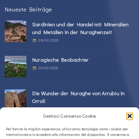
Neueste Beiträge
Sardinien und der Handel mit Mineralien
und Metallen in der Nuraghenzeit
28/02/2026
Nuragische Beobachter
26/02/2026
Die Wunder der Nuraghe von Arrubiu in
Orroli
24/02/2026
Gestisci Consenso Cookie
Sos Nurattolos Nuragic-Komplex in Alà dei
Per fornire le migliori esperienze, utilizziamo tecnologie come i cookie per
memorizzare e/o accedere alle informazioni del dispositivo. Il consenso a
Sardi