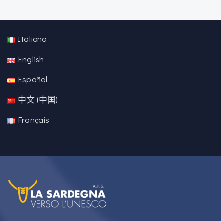
Italiano
English
Español
中文 (中国)
Français